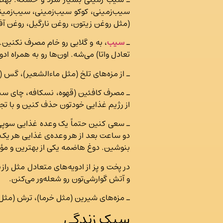
سیب‌زمینی، کوکو سیب‌زمینی، سیب‌زمین
(مثل روغن زیتون، روغن نارگیل، روغن آفتاب
ـ
سیب
، به و گلابی رو خام مصرف نکنین
تعادل واتا) می‌شه. اون‌ها رو به همراه ا
ـ از مزه‌های تلخ (مثل ماءالشعیر)، گس (
ـ مصرف کافئین (قهوه، نسکافه، چای سیاه
از رژیم غذایی خودتون حذف کنین و با تجربه
ـ سعی کنین حتماً یک وعده غذایی سوپی د
دو ساعت بعد از هر وعده‌ی غذایی هر یک
بنوشین. دوغ هاضمه یکی از بهترین و مؤثر
در پخت و پز از ادویه‌های متعادل مثل راز
و آتش گوارشی‌تون رو شعله‌ور می‌کنن.
ـ مزه‌های شیرین (مثل خرما)، ترش (مثل پ
سبک زندگی