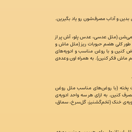
بدین و آداب مصرف‌شون رو یاد بگیرین.
ی‌شن (مثل عدسی، عدس پلو، آش پر از
-۱۰ روز یکبار حبوبات مصرف نکنین. به طور کلی هضم حبوبات ریز (مثل ماش و
ض کنین و با روغن مناسب و ادویه‌های
ماش پلوی کم ماش فکر کنین). به همراه اون وعده‌ی
ت پخته (با روغن‌های مناسب مثل روغن
مصرف کنین. به ازای هر سه واحد ادویه‌ی
ادویه‌ی خنک (تخم‌گشنیز، گل‌سرخ، سماق،
استانبولی پلو، چیپس و پنیر، پوره‌ی