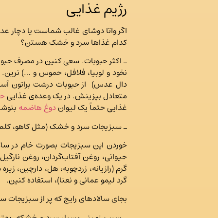
رژیم غذایی
اگر واتا دوشای غالب شماست یا دچار عد
کدام غذاها سرد و خشک هستن؟
ـ اکثر حبوبات. سعی کنین در مصرف حبوبات
دال عدس) از حبوبات درشت براتون آسان
متعادل بپزینش. در یک وعده‌ی غذایی
حب
غذایی حتماً یک لیوان
دوغ هاضمه
بنوشی
ـ سبزیجات سرد و خشک (مثل کاهو، کلم، گل کلم، برو
خوردن این سبزیجات بصورت خام در سالا
حیوانی، روغن آفتاب‌گردان، روغن نارگیل،
گرم (رازیانه، زردچوبه، هل، دارچین، زیر
گرد لیمو عمانی و نعنا)، استفاده کنین.
بجای سالادهای رایج که پر از سبزیجات 
ـ سیب زمینی بسیار سرد و خشکه. بهتره