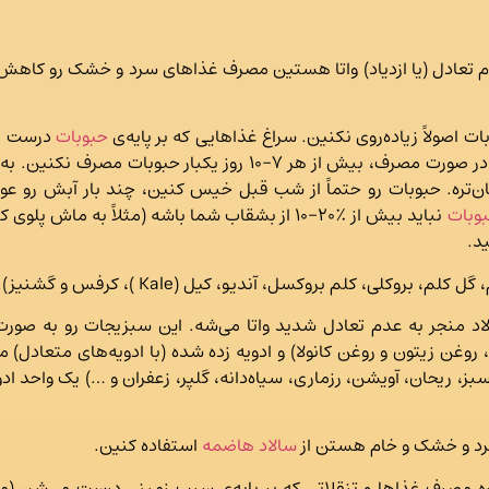
م تعادل (یا ازدیاد) واتا هستین مصرف غذاهای سرد و خشک رو کاهش 
 اصولاً زیاده‌روی نکنین. سراغ غذاهایی که بر پایه‌ی
حبوبات
درست م
نخود و لوبیا، فلافل، حموس و …) نرین. در صورت مصرف، بیش از هر ۷
‌تره. حبوبات رو حتماً از شب قبل خیس کنین، چند بار آبش رو عو
وبات
نباید بیش از ٪۲۰-۱۰ از بشقاب شما باشه (مثلاً به 
د.
کلی، کلم بروکسل، آندیو، کیل (Kale )، کرفس و گشنیز).
د منجر به عدم تعادل شدید واتا می‌شه. این سبزیجات رو به صور
 روغن زیتون و روغن کانولا) و ادویه‌ زده شده (با ادویه‌های متعادل) 
ه سبز، ریحان، آویشن، رزماری، سیاه‌دانه، گلپر، زعفران و …) یک واحد 
سرد و خشک و خام هستن از
سالاد هاضمه
استفاده کنین.
 مصرف غذاها و تنقلاتی که بر پایه‌ی سیب زمینی درست می‌شن (مثل 