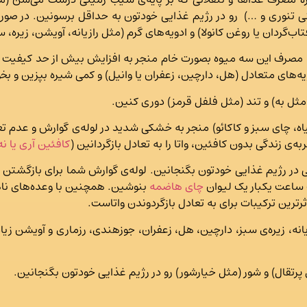
ی تنوری و …) رو در رژیم غذایی خودتون به حداقل برسونین. در صو
‌گردان یا روغن کانولا) و ادویه‌های گرم (مثل رازیانه، آویشن، زیره، س
. مصرف این سه میوه بصورت خام منجر به افزایش بیش از حد کیفیت خ
دویه‌های متعادل (هل، دارچین، زعفران یا وانیل) و کمی شیره بپزین و بخ
مثل به) و تند (مثل فلفل قرمز) دوری کنین.
، چای سبز و کاکائو) منجر به خشکی شدید در لوله‌ی گوارش و عدم تعا
‌ی زندگی بدون کافئین، واتا را به تعادل بازگردانین (
کافئین آری یا نه
ر رژیم غذایی خودتون بگنجانین. لوله‌ی گوارش شما برای بازگشتن به ت
 ساعت یکبار یک لیوان
چای هاضمه
بنوشین. همچنین با وعده‌های ناه
ترین ترکیبات برای به تعادل بازگردوندن واتاست.
یانه، زیره‌ی سبز، دارچین، هل، زعفران، جوزهندی، رزماری و آویشن زیاد
رتقال) و شور (مثل خیارشور) رو در رژیم غذایی خودتون بگنجانین.