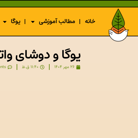
خانه
مطالب آموزشی
یوگا
یوگا و دوشای واتا
26 مهر 1404
11:40 ق.ظ
nts