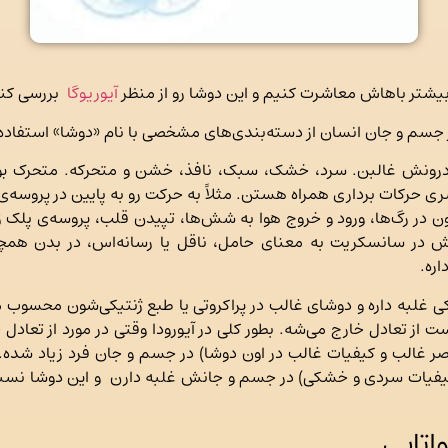
 بیشتر باهاش معاشرت کنیم و این دوشا رو از منظر
آیوریوگا
بررسی کن
جسم و جان انسان از دسته‌بندی‌های مشخصی با نام «دوشا» استفاده
 درونش غالبن. سرد، خشک، سبک، نافذ، خشن و متحرکه. متحرک ب
 حرکات برداری همراه هستن. مثلاً به حرکت رو به پایین در پروسه‌ی 
ن در رگ‌ها، ورود و خروج هوا به شش‌ها، تپیدن قلب، پروسه‌ی پلک
اش در سانسکریت به معنای حامل، ناقل یا رسانه‌اس، در بدن همچ
ره.
کی غلبه داره و دوشای غالب در پراکروتی یا طبع ژنتیکی‌شون محسوب می‌
ت از تعادل خارج می‌شه. بطور کلی در آیورودا وقتی در مورد از تعا
صر غالب و کیفیات غالب در اون دوشا) در جسم و جان فرد زیاد شده. ز
 کیفیات سردی و خشکی) در جسم و جانش غلبه دارن و این دوشا نسبت ب
اتایی