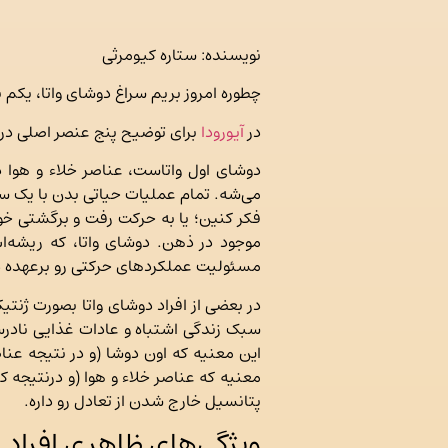
نویسنده: ستاره کیومرثی
چطوره امروز بریم سراغ دوشای واتا، یکم
در
آیورودا
برای توضیح پنج عنصر اصلی در 
دوشای اول واتاست، عناصر خلاء و هوا
می‌شه. تمام عملیات حیاتی بدن با یک سری
فکر کنین؛ یا به حرکت رفت و برگشتی خو
موجود در ذهن. دوشای واتا، که ریشه‌
مسئولیت عملکردهای حرکتی رو برعهده دا
در بعضی از افراد دوشای واتا بصورت ژنتی
سبک زندگی اشتباه و عادات غذایی نادرس
این معنیه که اون دوشا (و در نتیجه عنا
معنیه که عناصر خلاء و هوا (و درنتیجه
پتانسیل خارج شدن از تعادل رو داره.
ویژگی‌های ظاهری افراد و